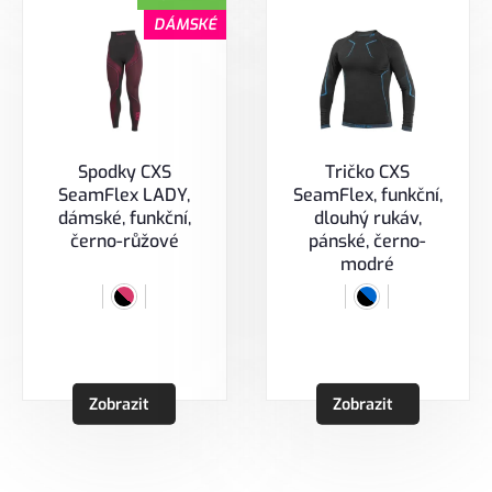
DÁMSKÉ
Spodky CXS
Tričko CXS
SeamFlex LADY,
SeamFlex, funkční,
dámské, funkční,
dlouhý rukáv,
černo-růžové
pánské, černo-
modré
Zobrazit
Zobrazit