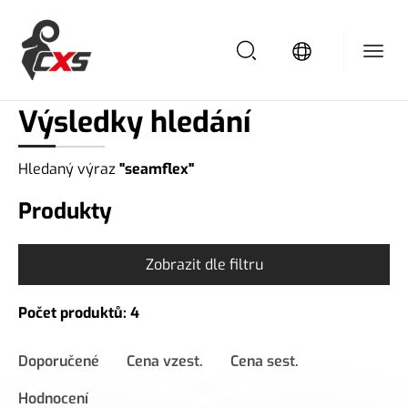
/
Domů
Výsledek vyhledávání
Výsledky hledání
Hledaný výraz
"seamflex"
Produkty
Zobrazit dle filtru
Počet produktů: 4
Doporučené
Cena vzest.
Cena sest.
Hodnocení