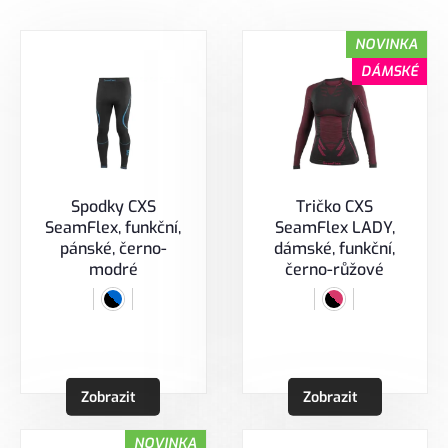
NOVINKA
DÁMSKÉ
Spodky CXS
Tričko CXS
SeamFlex, funkční,
SeamFlex LADY,
pánské, černo-
dámské, funkční,
modré
černo-růžové
Zobrazit
Zobrazit
NOVINKA