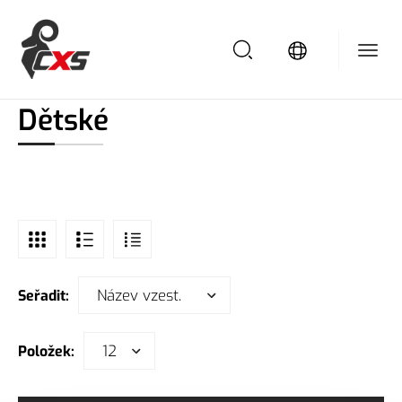
/
/
/
Domů
Oděvy pro volný čas
Funkční a spodní prádlo
Dětské
Dětské
Název vzest.
Seřadit:
12
Položek: