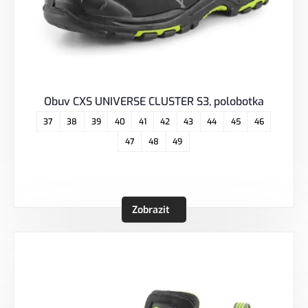
Obuv CXS UNIVERSE CLUSTER S3, polobotka
37
38
39
40
41
42
43
44
45
46
47
48
49
Zobrazit