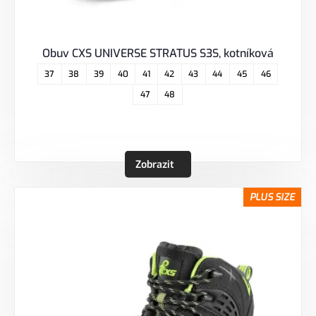
Obuv CXS UNIVERSE STRATUS S3S, kotníková
37
38
39
40
41
42
43
44
45
46
47
48
Zobrazit
PLUS SIZE