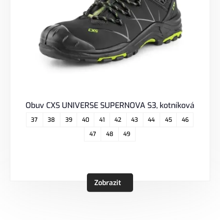
Obuv CXS UNIVERSE SUPERNOVA S3, kotníková
37
38
39
40
41
42
43
44
45
46
47
48
49
Zobrazit