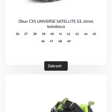
Obuv CXS UNIVERSE SATELLITE S3, zimní,
kotníková
36
37
38
39
40
41
42
43
44
45
46
47
48
49
Zobrazit