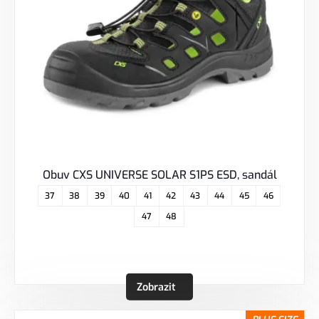
Obuv CXS UNIVERSE SOLAR S1PS ESD, sandál
37
38
39
40
41
42
43
44
45
46
47
48
Zobrazit