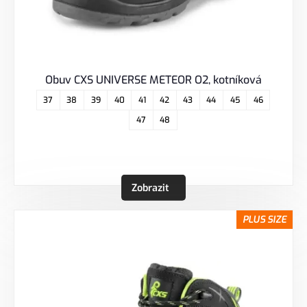
Obuv CXS UNIVERSE METEOR O2, kotníková
37
38
39
40
41
42
43
44
45
46
47
48
Zobrazit
PLUS SIZE