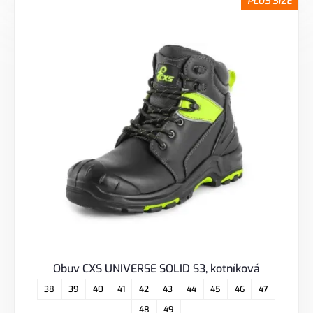
PLUS SIZE
Obuv CXS UNIVERSE SOLID S3, kotníková
38
39
40
41
42
43
44
45
46
47
48
49