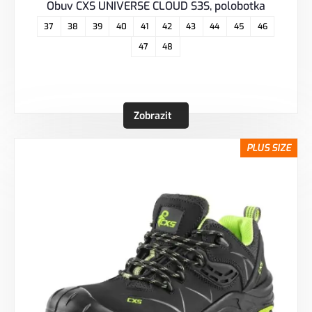
Obuv CXS UNIVERSE CLOUD S3S, polobotka
37
38
39
40
41
42
43
44
45
46
47
48
Zobrazit
PLUS SIZE