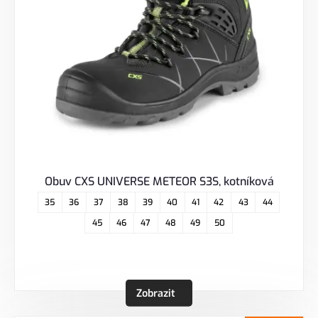
Obuv CXS UNIVERSE METEOR S3S, kotníková
35
36
37
38
39
40
41
42
43
44
45
46
47
48
49
50
Zobrazit