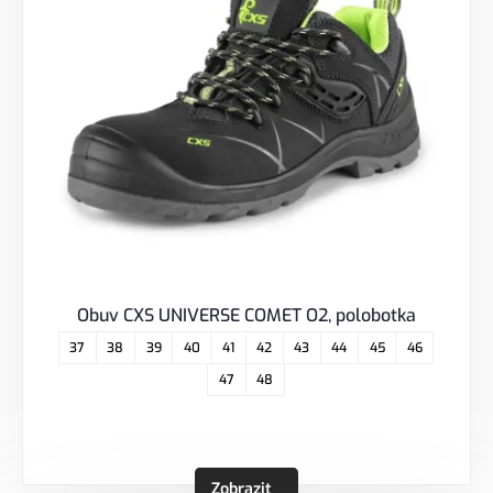
Obuv CXS UNIVERSE COMET O2, polobotka
37
38
39
40
41
42
43
44
45
46
47
48
Zobrazit