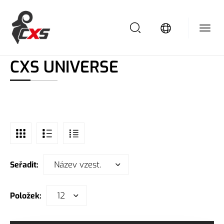
/
/
/
Domů
Pracovní obuv
Kolekce obuvi
CXS UNIVERSE
CXS UNIVERSE
Název vzest.
Seřadit:
12
Položek: