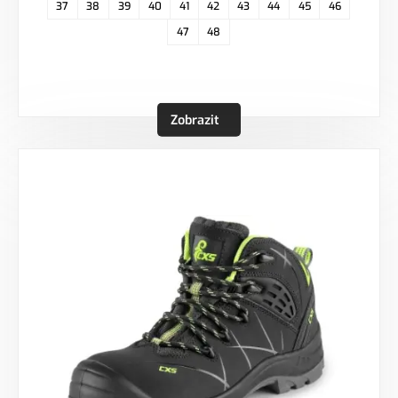
37
38
39
40
41
42
43
44
45
46
47
48
Zobrazit