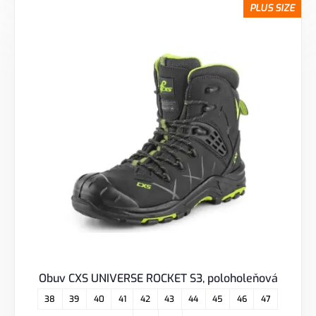
PLUS SIZE
Obuv CXS UNIVERSE ROCKET S3, poloholeňová
38
39
40
41
42
43
44
45
46
47