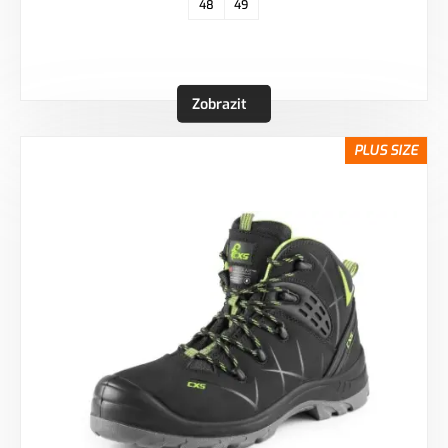
48
49
Zobrazit
PLUS SIZE