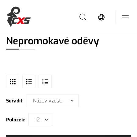
/
/
Domů
Pracovní oděvy
Nepromokavé oděvy
Nepromokavé oděvy
Název vzest.
Seřadit:
12
Položek: