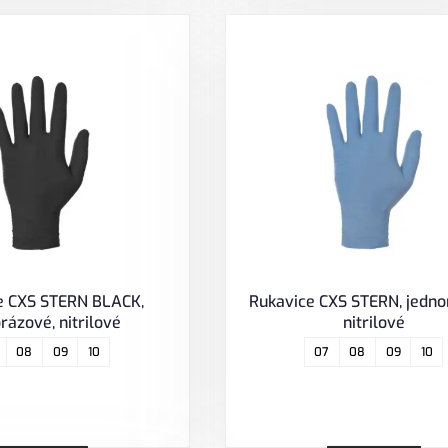
e CXS STERN BLACK,
Rukavice CXS STERN, jedno
rázové, nitrilové
nitrilové
08
09
10
07
08
09
10