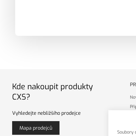
Kde nakoupit produkty
P
CXS?
No
Př
Vyhledejte nebližšího prodejce
Mapa prodejců
Soubory 