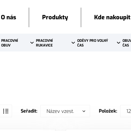
O nás
Produkty
Kde nakoupit
PRACOVNÍ 
PRACOVNÍ 
ODĚVY PRO VOLNÝ 
OBUV
OBUV
RUKAVICE
ČAS
ČAS
Název vzest.
12
Seřadit:
Položek: