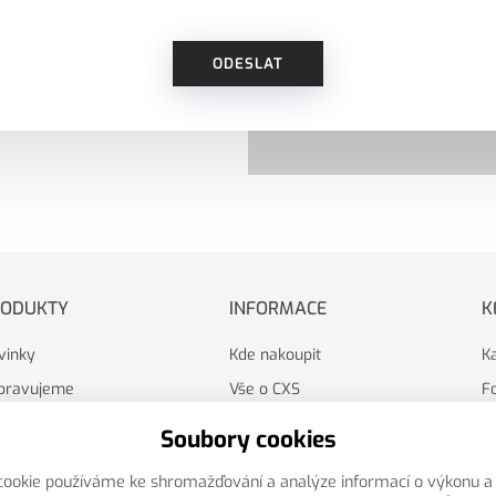
ODESLAT
RODUKTY
INFORMACE
K
vinky
Kde nakoupit
K
ipravujeme
Vše o CXS
F
V
Soubory cookies
L
cookie používáme ke shromažďování a analýze informací o výkonu a 