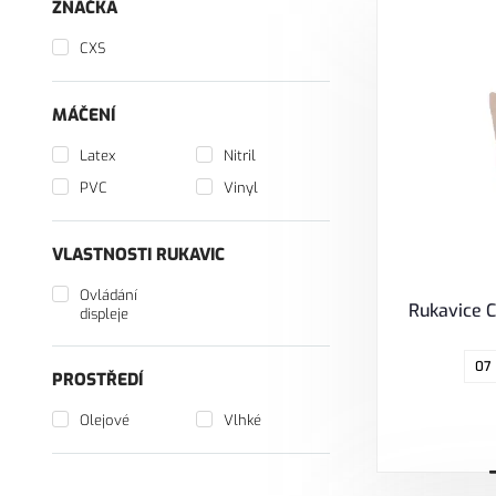
ZNAČKA
CXS
MÁČENÍ
Latex
Nitril
PVC
Vinyl
VLASTNOSTI RUKAVIC
Ovládání
Rukavice C
displeje
07
PROSTŘEDÍ
Olejové
Vlhké