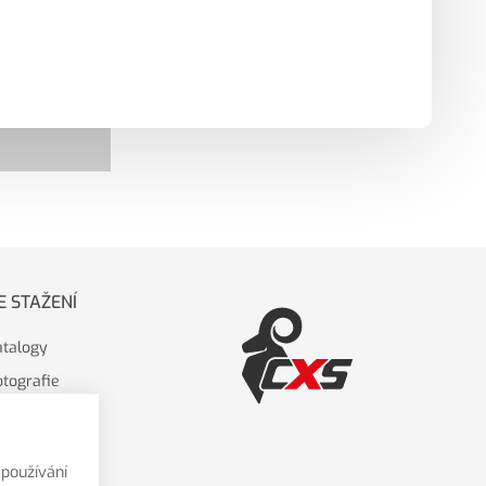
E STAŽENÍ
atalogy
otografie
ideo
oga CXS
používání