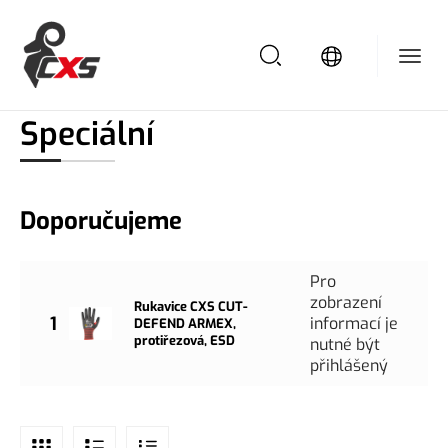
/
/
Domů
Pracovní rukavice
Speciální
Speciální
Doporučujeme
Pro
zobrazení
Rukavice CXS CUT-
1
informací je
DEFEND ARMEX,
protiřezová, ESD
nutné být
přihlášený