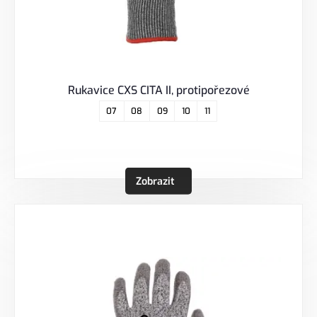
Rukavice CXS CITA II, protipořezové
07
08
09
10
11
Zobrazit