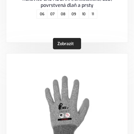
povrstvená dlaň a prsty
06
07
08
09
10
11
Zobrazit