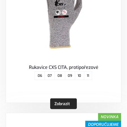
Rukavice CXS CITA, protipořezové
06
07
08
09
10
11
Zobrazit
NOVINKA
DOPORUČUJEME