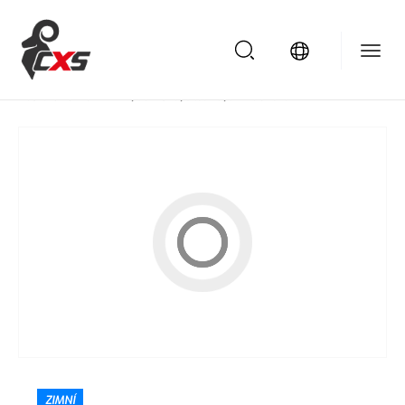
/
/
/
/
Domů
Oděvy pro volný čas
Vesty
Dámské
Vesta CXS FONTANA, dámská, dlouhá, antracitová
ZIMNÍ