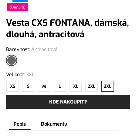
DÁMSKÉ
Vesta CXS FONTANA, dámská,
dlouhá, antracitová
Barevnost
:
Antracitová
Velikost
:
3XL
XS
S
M
L
XL
2XL
3XL
KDE NAKOUPIT?
Popis
Dokumenty