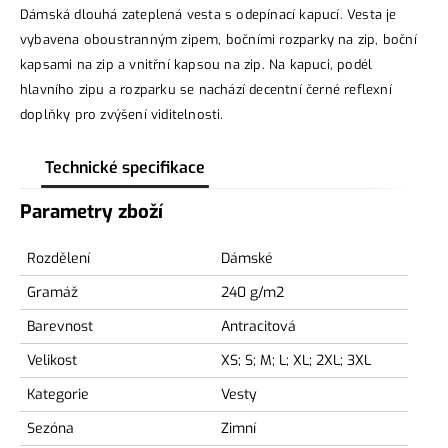
Dámská dlouhá zateplená vesta s odepínací kapucí. Vesta je
vybavena oboustranným zipem, bočními rozparky na zip, boční
kapsami na zip a vnitřní kapsou na zip. Na kapuci, podél
hlavního zipu a rozparku se nachází decentní černé reflexní
doplňky pro zvýšení viditelnosti.
Technické specifikace
Parametry zboží
Rozdělení
Dámské
Gramáž
240 g/m2
Barevnost
Antracitová
Velikost
XS; S; M; L; XL; 2XL; 3XL
Kategorie
Vesty
Sezóna
Zimní