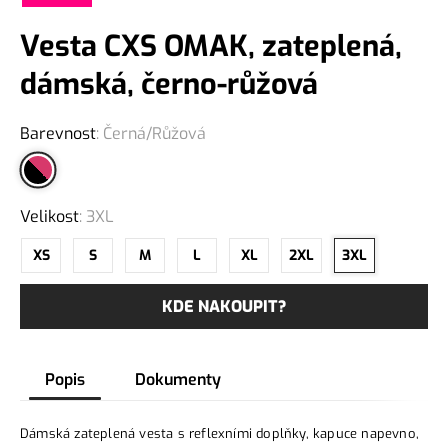
Vesta CXS OMAK, zateplená,
dámská, černo-růžová
Barevnost
:
Černá/Růžová
Velikost
:
3XL
XS
S
M
L
XL
2XL
3XL
KDE NAKOUPIT?
Popis
Dokumenty
Dámská zateplená vesta s reflexními doplňky, kapuce napevno,