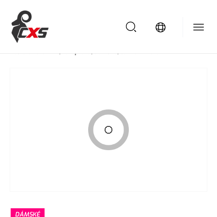
/
/
/
/
Domů
Pracovní oděvy
Pracovní oděvy
Vesty
Vesta CXS OMAK, zateplená, dámská, černo-růžová
DÁMSKÉ