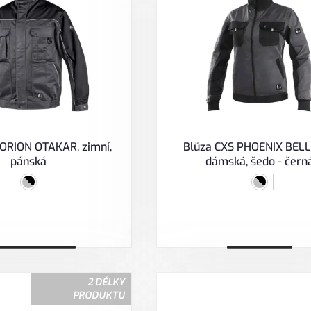
 ORION OTAKAR, zimní,
Blůza CXS PHOENIX BEL
pánská
dámská, šedo - čern
ybrat variantu
Zobrazit
2 DÉLKY
PRODUKTU