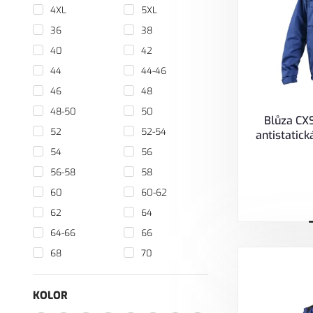
4XL
5XL
36
38
40
42
44
44-46
46
48
48-50
50
Blůza CX
52
52-54
antistatick
54
56
56-58
58
60
60-62
62
64
64-66
66
68
70
KOLOR