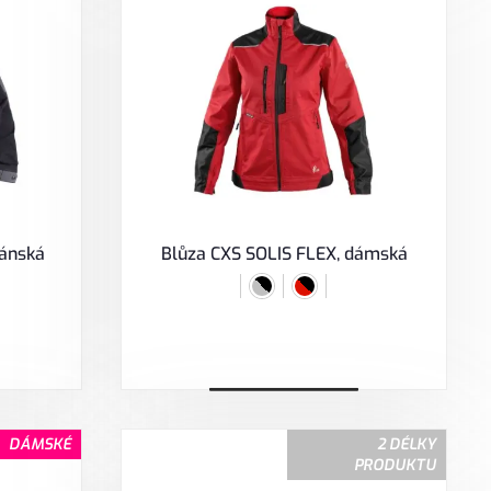
pánská
Blůza CXS SOLIS FLEX, dámská
Vybrat variantu
DÁMSKÉ
2 DÉLKY
PRODUKTU