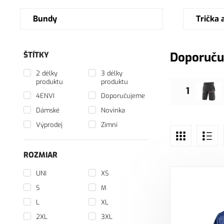
Bundy
Trička 
Doporuču
ŠTÍTKY
2 délky
3 délky
produktu
produktu
1
4ENVI
Doporučujeme
Dámské
Novinka
Výprodej
Zimní
ROZMIAR
UNI
XS
S
M
L
XL
2XL
3XL