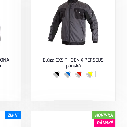
LONA,
Blůza CXS PHOENIX PERSEUS,
á
pánská
Vybrat variantu
ZIMNÍ
NOVINKA
DÁMSKÉ