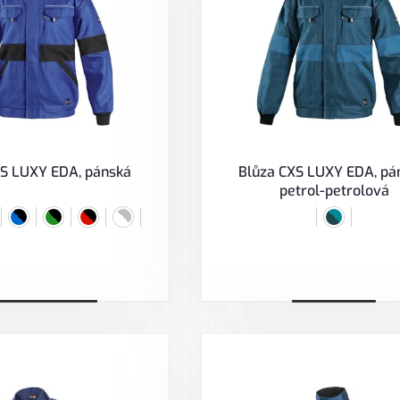
XS LUXY EDA, pánská
Blůza CXS LUXY EDA, pá
petrol-petrolová
ybrat variantu
Zobrazit