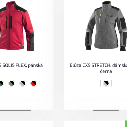
S SOLIS FLEX, pánská
Blůza CXS STRETCH, dámská
černá
ybrat variantu
Zobrazit