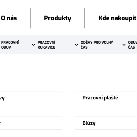
O nás
Produkty
Kde nakoupit
PRACOVNÍ 
PRACOVNÍ 
ODĚVY PRO VOLNÝ 
OBUV
OBUV
RUKAVICE
ČAS
ČAS
vy
Pracovní pláště
y
Blůzy