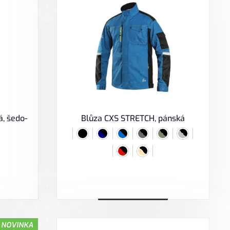
, šedo-
Blůza CXS STRETCH, pánská
Vybrat variantu
NOVINKA