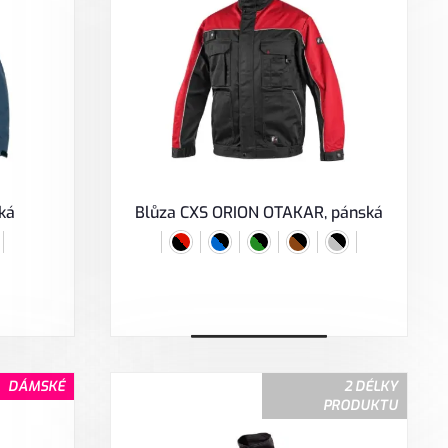
ká
Blůza CXS ORION OTAKAR, pánská
Vybrat variantu
DÁMSKÉ
2 DÉLKY
PRODUKTU