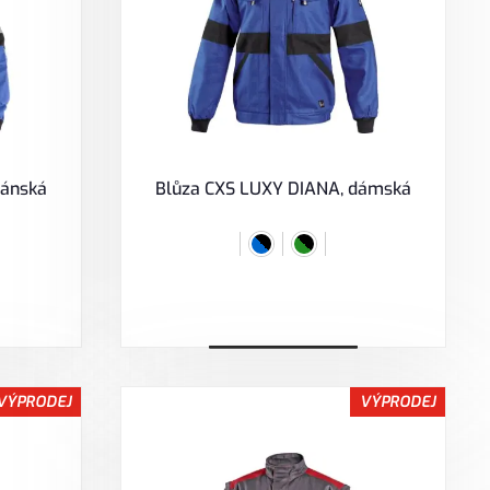
pánská
Blůza CXS LUXY DIANA, dámská
Vybrat variantu
VÝPRODEJ
VÝPRODEJ