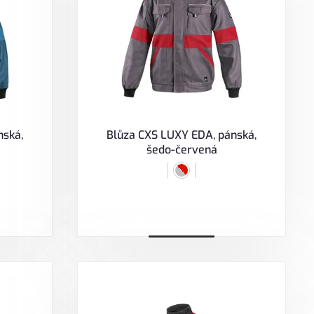
nská,
Blůza CXS LUXY EDA, pánská,
šedo-červená
Zobrazit