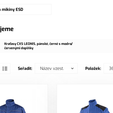
a mikiny ESD
jeme
Kraťasy CXS LEONIS, pánské, černé s modro/
červenými doplňky
Název vzest.
3
Seřadit:
Položek: