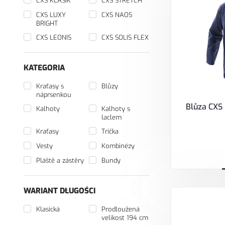
CXS KLASIK
CXS STRETCH
CXS LUXY
CXS NAOS
BRIGHT
CXS LEONIS
CXS SOLIS FLEX
KATEGORIA
Kraťasy s
Blůzy
náprsenkou
Blůza CXS
Kalhoty
Kalhoty s
laclem
Kraťasy
Trička
Vesty
Kombinézy
Pláště a zástěry
Bundy
WARIANT DŁUGOŚCI
Klasická
Prodloužená
velikost 194 cm