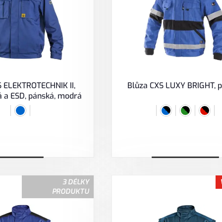
S ELEKTROTECHNIK II,
Blůza CXS LUXY BRIGHT, 
á a ESD, pánská, modrá
Zobrazit
Vybrat variantu
3 DÉLKY
PRODUKTU