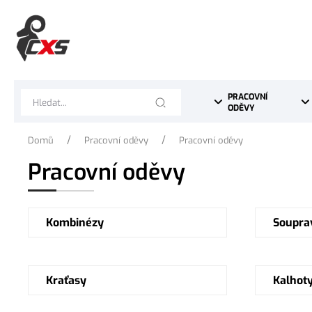
PRACOVNÍ 
ODĚVY
/
/
Domů
Pracovní oděvy
Pracovní oděvy
Pracovní oděvy
Kombinézy
Soupra
Kraťasy
Kalhot