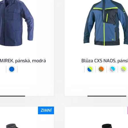
 MIREK, pánská, modrá
Blůza CXS NAOS, páns
Zobrazit
Vybrat variantu
ZIMNÍ